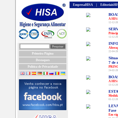
EmpresaHISA
|
EditoriaisH
BOA
A HISA
12-12-20
SERV
Princi
12-12-20
INFO
Altera
22-04-20
Primeira Página
Situa
Destaques
7 de 
Política de Privacidade
PRIN
24-02-20
BOA
A HISA
13-12-20
EST
Medida
01-12-20
LEVA
Fase
Em vig