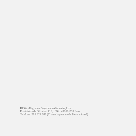
HISA
- Higiene e Segurança Alimentar, Lda
Rua Ataíde de Oliveira, 119, 1ºDto - 8000-218 Faro
Telefone: 289 827 688 (Chamada para a rede fixa nacional)