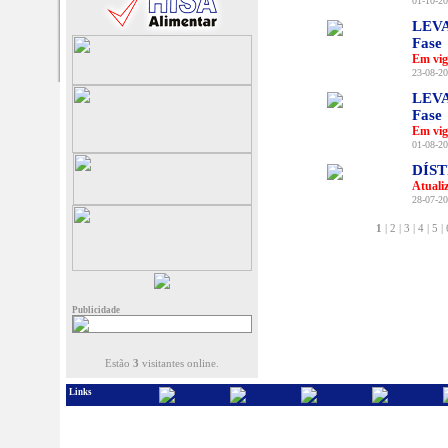
01-10-20
LEVA
Fase
Em vig
23-08-20
LEVA
Fase
Em vig
01-08-20
DÍS
Atuali
28-07-20
1
|
2
|
3
|
4
|
5
|
Publicidade
Estão
3
visitantes online.
Links