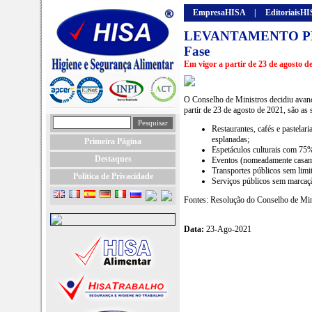
EmpresaHISA
|
EditoriaisH
LEVANTAMENTO PRO
Fase
Em vigor a partir de 23 de agosto d
O Conselho de Ministros decidiu avança
partir de 23 de agosto de 2021, são as 
Restaurantes, cafés e pastelar
esplanadas;
Primeira Página
Espetáculos culturais com 75%
Destaques
Eventos (nomeadamente casame
Transportes públicos sem limit
Política de Privacidade
Serviços públicos sem marcaçã
Fontes: Resolução do Conselho de Min
Data:
23-Ago-2021