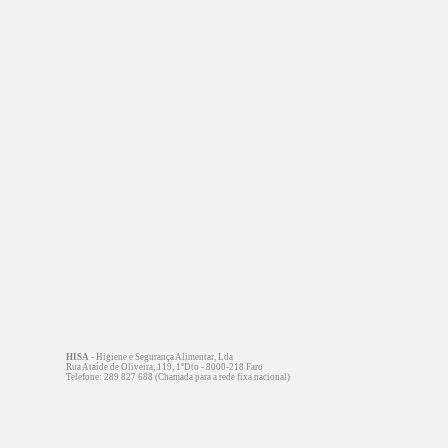
HISA
- Higiene e Segurança Alimentar, Lda
Rua Ataíde de Oliveira, 119, 1ºDto - 8000-218 Faro
Telefone: 289 827 688 (Chamada para a rede fixa nacional)