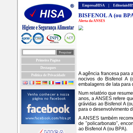
EmpresaHISA
|
EditoriaisH
BISFENOL A (ou BP
Alerta da ANSES
Primeira Página
Destaques
A agência francesa para 
Política de Privacidade
nocivos do Bisfenol A (o
embalagens de lata para 
Num relatório que resume 
anos, a ANSES refere qu
grávidas ao Bisfenol A (
para o desenvolvimento de
A ANSES também recomen
de "policarbonato", enco
ao Bisfenol A (ou BPA).