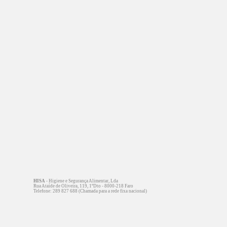
HISA
- Higiene e Segurança Alimentar, Lda
Rua Ataíde de Oliveira, 119, 1ºDto - 8000-218 Faro
Telefone: 289 827 688 (Chamada para a rede fixa nacional)