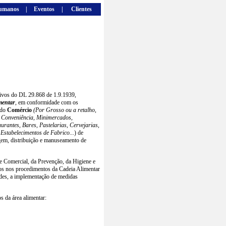
umanos
|
Eventos
|
Clientes
tivos do DL 29.868 de 1.9.1939,
mentar
, em conformidade com os
 do
Comércio
(Por Grosso ou a retalho,
e Conveniência, Minimercados,
urantes, Bares, Pastelarias, Cervejarias,
 Estabelecimentos de Fabrico...
) de
gem, distribuição e manuseamento de
e Comercial, da Prevenção, da Higiene e
itos nos procedimentos da Cadeia Alimentar
dades, a implementação de medidas
s da área alimentar: