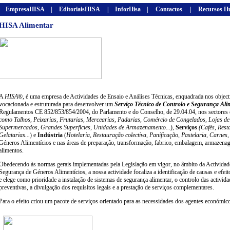
EmpresaHISA
|
EditoriaisHISA
|
InforHisa
|
Contactos
|
Recursos H
HISA Alimentar
A
HISA
®
,
é uma empresa de Actividades de Ensaio e Análises Técnicas, enquadrada nos objec
vocacionada e estruturada para desenvolver um
Serviço Técnico de Controlo e Segurança Ali
Regulamentos CE 852/853/854/2004, do Parlamento e do Conselho, de 29.04.04, nos sectores
como Talhos, Peixarias, Frutarias, Mercearias, Padarias, Comércio de Congelados, Lojas d
Supermercados, Grandes Superfícies, Unidades de Armazenamento..
.),
Serviços
(Cafés, Resta
Gelatarias...
) e
Indústria
(
Hotelaria, Restauração colectiva, Panificação, Pastelaria, Carnes,
Géneros Alimentícios e nas áreas de preparação, transformação, fabrico, embalagem, armazena
alimentos.
Obedecendo às normas gerais implementadas pela Legislação em vigor, no âmbito da Actividad
Segurança de Géneros Alimentícios, a nossa actividade focaliza a identificação de causas e efe
e elege como prioridade a instalação de sistemas de segurança alimentar, o controlo das activi
preventivas, a divulgação dos requisitos legais e a prestação de serviços complementares.
Para o efeito criou um pacote de serviços orientado para as necessidades dos agentes económico