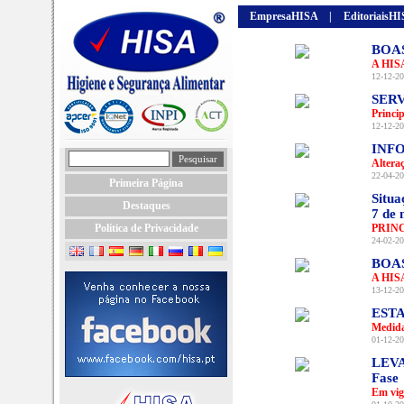
EmpresaHISA
|
EditoriaisH
BOA
A HISA
12-12-20
SERV
Princi
12-12-20
INFO
Altera
22-04-20
Primeira Página
Situa
Destaques
7 de 
Política de Privacidade
PRIN
24-02-20
BOA
A HISA
13-12-20
EST
Medida
01-12-20
LEVA
Fase
Em vig