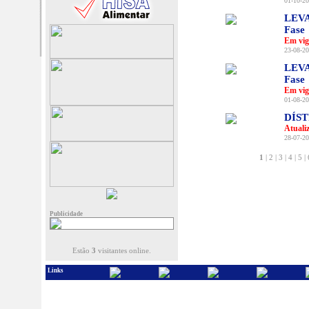
01-10-20
LEVA
Fase
Em vig
23-08-20
LEVA
Fase
Em vig
01-08-20
DÍS
Atuali
28-07-20
1
|
2
|
3
|
4
|
5
|
Publicidade
Estão
3
visitantes online.
Links