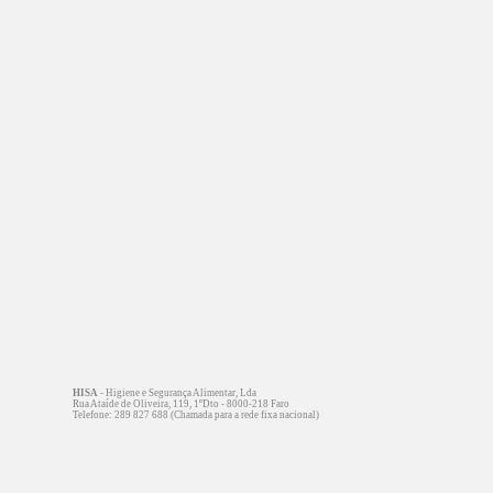
HISA
- Higiene e Segurança Alimentar, Lda
Rua Ataíde de Oliveira, 119, 1ºDto - 8000-218 Faro
Telefone: 289 827 688 (Chamada para a rede fixa nacional)