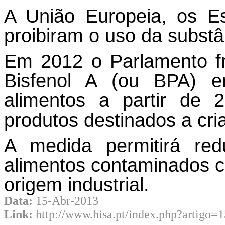
A União Europeia, os E
proibiram o uso da substâ
Em 2012 o Parlamento fr
Bisfenol A (ou BPA) 
alimentos a partir de
produtos destinados a cr
A medida permitirá red
alimentos contaminados c
origem industrial.
Data:
15-Abr-2013
Link:
http://www.hisa.pt/index.php?artigo=