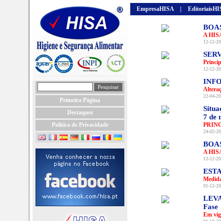
EmpresaHISA
|
EditoriaisH
BOA
A HISA
12-12-20
SERV
Princi
12-12-20
INFO
Altera
22-04-20
Primeira Página
Situa
Destaques
7 de 
Política de Privacidade
PRIN
24-02-20
BOA
A HISA
13-12-20
EST
Medida
01-12-20
LEVA
Fase
Em vig