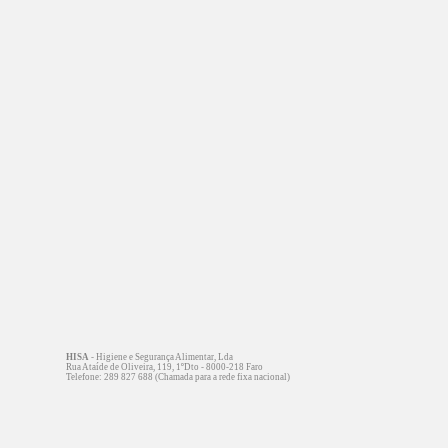
HISA
- Higiene e Segurança Alimentar, Lda
Rua Ataíde de Oliveira, 119, 1ºDto - 8000-218 Faro
Telefone: 289 827 688 (Chamada para a rede fixa nacional)