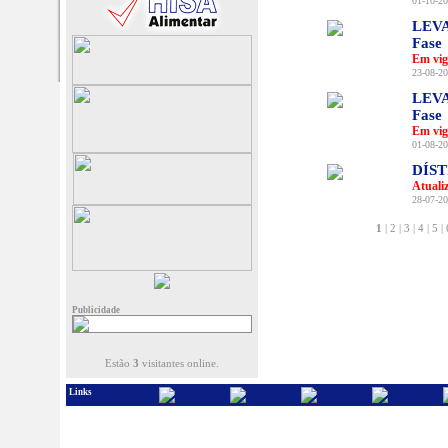
01-10-20
LEVA
Fase
Em vig
23-08-20
LEVA
Fase
Em vig
01-08-20
DÍS
Atuali
28-07-20
1
|
2
|
3
|
4
|
5
|
Publicidade
Estão
3
visitantes online.
Links