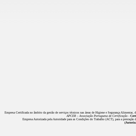
Empresa Certificada no âmbito da gestão de serviços técnicos nas áreas de Higiene e Segurança Alimentar, 
APCER – Associação Portuguesa de Certificação -
Cert
Empresa Autorizada pela Autoridade para as Condições do Trabalho (ACT), para a prestação de
(Autoriz