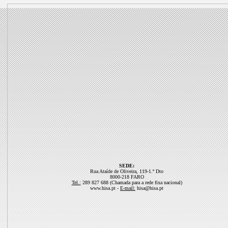
SEDE:
Rua Ataíde de Oliveira, 119-1.º Dto
8000-218 FARO
Tel.:
289 827 688 (Chamada para a rede fixa nacional)
www.hisa.pt -
E-mail:
hisa@hisa.pt