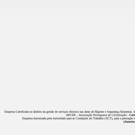
Empresa Certificada no âmbito da gestão de serviços técnicos nas áreas de Higiene e Segurança Alimentar, 
APCER – Associação Portuguesa de Certificação -
Cert
Empresa Autorizada pela Autoridade para as Condições do Trabalho (ACT), para a prestação de
(Autoriz