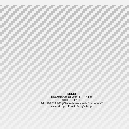
SEDE:
Rua Ataíde de Oliveira, 119-1.º Dto
8000-218 FARO
Tel.:
289 827 688 (Chamada para a rede fixa nacional)
www.hisa.pt -
E-mail:
hisa@hisa.pt