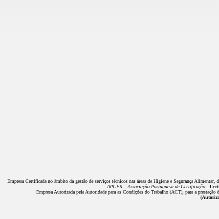
Empresa Certificada no âmbito da gestão de serviços técnicos nas áreas de Higiene e Segurança Alimentar, 
APCER – Associação Portuguesa de Certificação -
Cert
Empresa Autorizada pela Autoridade para as Condições do Trabalho (ACT), para a prestação de
(Autoriz