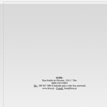
SEDE:
Rua Ataíde de Oliveira, 119-1.º Dto
8000-218 FARO
Tel.:
289 827 688 (Chamada para a rede fixa nacional)
www.hisa.pt -
E-mail:
hisa@hisa.pt