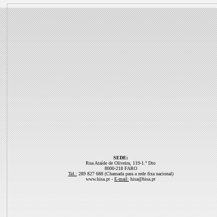
SEDE:
Rua Ataíde de Oliveira, 119-1.º Dto
8000-218 FARO
Tel.:
289 827 688 (Chamada para a rede fixa nacional)
www.hisa.pt -
E-mail:
hisa@hisa.pt