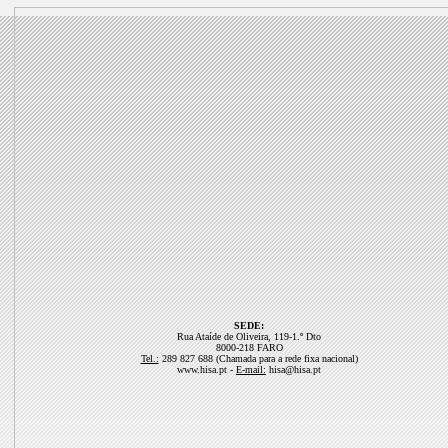
SEDE:
Rua Ataíde de Oliveira, 119-1.º Dto
8000-218 FARO
Tel.:
289 827 688 (Chamada para a rede fixa nacional)
www.hisa.pt -
E-mail:
hisa@hisa.pt