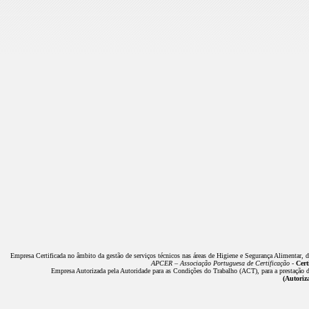
Empresa Certificada no âmbito da gestão de serviços técnicos nas áreas de Higiene e Segurança Alimentar, 
APCER – Associação Portuguesa de Certificação -
Cert
Empresa Autorizada pela Autoridade para as Condições do Trabalho (ACT), para a prestação de
(Autoriz