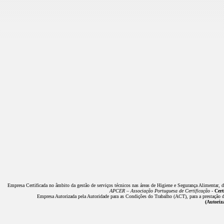
Empresa Certificada no âmbito da gestão de serviços técnicos nas áreas de Higiene e Segurança Alimentar, 
APCER – Associação Portuguesa de Certificação -
Cert
Empresa Autorizada pela Autoridade para as Condições do Trabalho (ACT), para a prestação de
(Autoriz