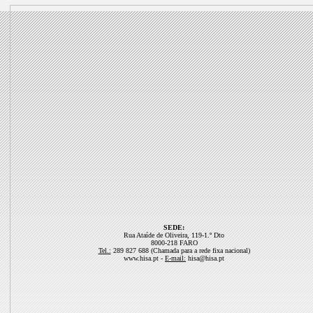
SEDE:
Rua Ataíde de Oliveira, 119-1.º Dto
8000-218 FARO
Tel.:
289 827 688 (Chamada para a rede fixa nacional)
www.hisa.pt -
E-mail:
hisa@hisa.pt