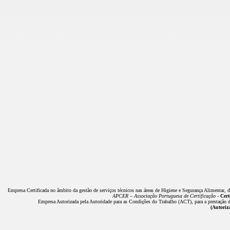
Empresa Certificada no âmbito da gestão de serviços técnicos nas áreas de Higiene e Segurança Alimentar, 
APCER – Associação Portuguesa de Certificação -
Cert
Empresa Autorizada pela Autoridade para as Condições do Trabalho (ACT), para a prestação de
(Autoriz