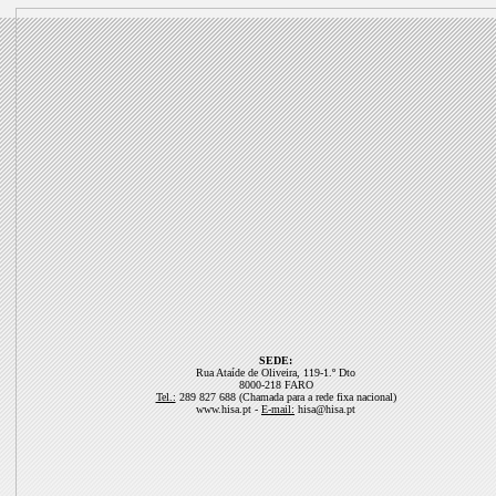
SEDE:
Rua Ataíde de Oliveira, 119-1.º Dto
8000-218 FARO
Tel.:
289 827 688 (Chamada para a rede fixa nacional)
www.hisa.pt -
E-mail:
hisa@hisa.pt