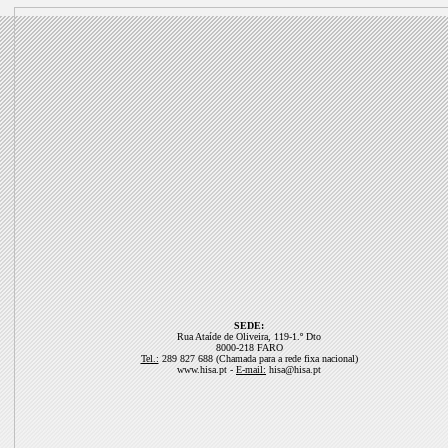
SEDE:
Rua Ataíde de Oliveira, 119-1.º Dto
8000-218 FARO
Tel.:
289 827 688 (Chamada para a rede fixa nacional)
www.hisa.pt -
E-mail:
hisa@hisa.pt