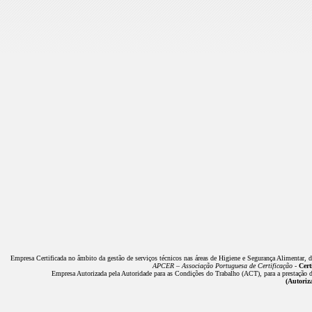
Empresa Certificada no âmbito da gestão de serviços técnicos nas áreas de Higiene e Segurança Alimentar, 
APCER – Associação Portuguesa de Certificação -
Cert
Empresa Autorizada pela Autoridade para as Condições do Trabalho (ACT), para a prestação de
(Autoriz